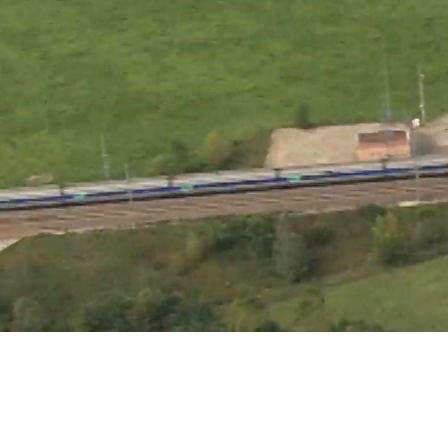
Fondé en 
Sicame es
pour rése
continuel
le dévelop
la plus gr