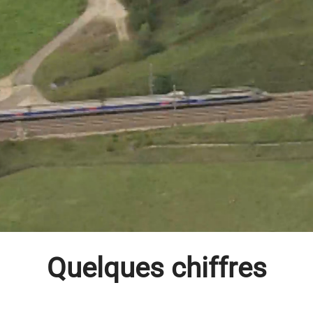
Le Groupe Sicame
1955 à Pompadour, en Corrèze (France), le 
t un des leaders mondiaux sur le marché des 
aux d’énergie électrique. Le Groupe se dével
lement en France et à l’international pour ac
pement des infrastructures et est devenu, au
ande entité indépendante de son secteur.
Quelques chiffres