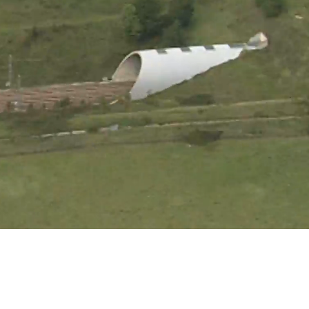
Groupe
solutions
oppe
compagner
jourd’hui,