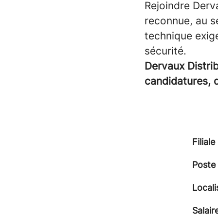
Rejoindre Derva
reconnue, au s
technique exige
sécurité.
Dervaux Distri
candidatures, 
Filiale
Poste
Locali
Salair