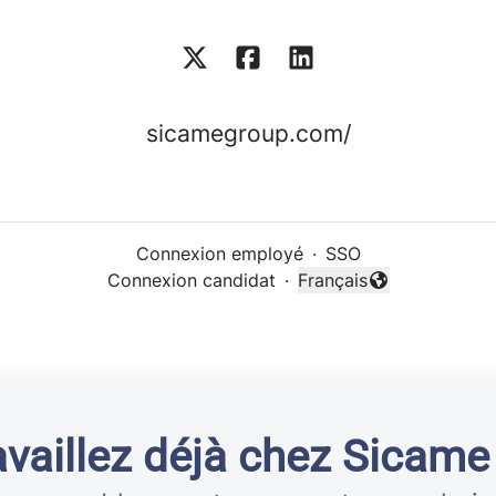
sicamegroup.com/
Connexion employé
·
SSO
Connexion candidat
·
Français
Changer la langue
availlez déjà chez Sicame