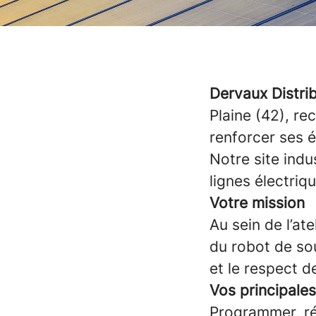
Dervaux Distri
Plaine (42), re
renforcer ses 
Notre site indu
lignes électriq
Votre mission
Au sein de l’ate
du robot de sou
et le respect d
Vos principales
Programmer, rég