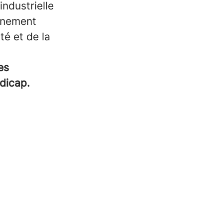
industrielle
onnement
té et de la
es
dicap.