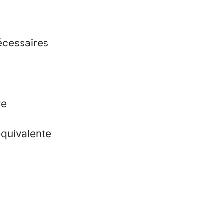
nécessaires
re
quivalente