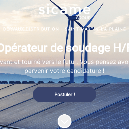
DERVAUX DISTRIBUTION
·
SAINT-MARTIN-LA-PLAINE
Opérateur de soudage H/
vant et tourné vers le futur. Vous pensez avo
parvenir votre candidature !
Postuler !