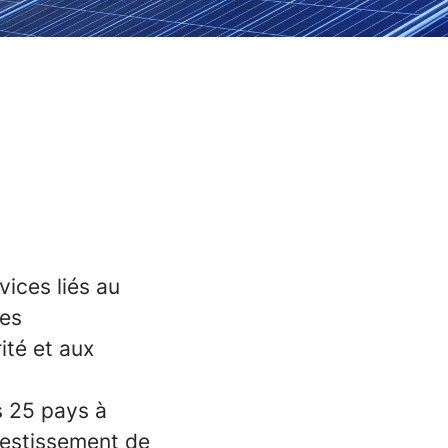
ices liés au
ies
ité et aux
s 25 pays à
vestissement de