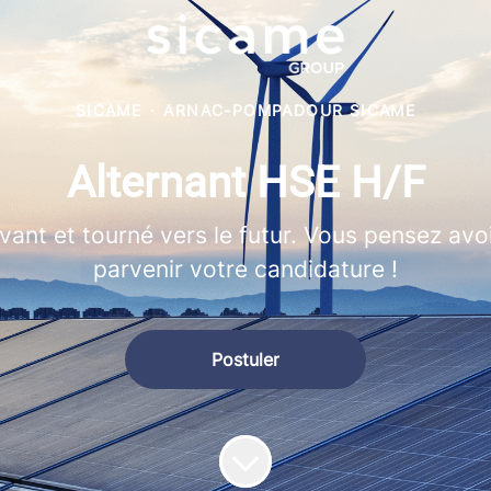
SICAME
·
ARNAC-POMPADOUR SICAME
Alternant HSE H/F
vant et tourné vers le futur. Vous pensez avo
parvenir votre candidature !
Postuler