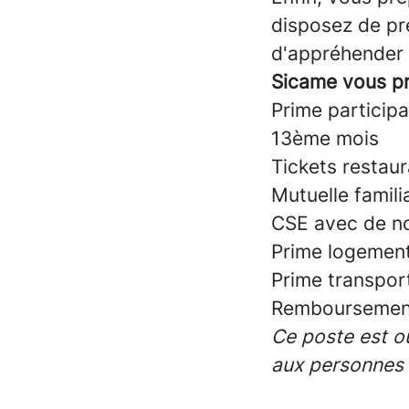
disposez de pr
d'appréhender l
Sicame vous p
Prime participa
13ème mois
Tickets restau
Mutuelle famili
CSE avec de n
Prime logement
Prime transpor
Remboursement 
Ce poste est ou
aux personnes 