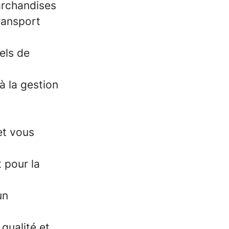
archandises
ransport
iels de
 à la gestion
et vous
 pour la
un
qualité et