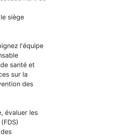
le siège
oignez l'équipe
nsable
de santé et
es sur la
évention des
, évaluer les
 (FDS)
t des