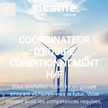
Changer la langue
MENU CARRIÈRE
CATU
·
BAGNEUX
COORDINATEUR
D'EQUIPE
CONDITIONNEMENT
H/F
Vous souhaitez rejoindre un groupe
innovant et tourné vers le futur. Vous
pensez avoir les compétences requises,