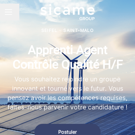
Changer la langue
MENU CARRIÈRE
SEIFEL
·
SAINT-MALO
Apprenti Agent
Contrôle Qualité H/F
Vous souhaitez rejoindre un groupe
innovant et tourné vers le futur. Vous
pensez avoir les compétences requises,
faites-nous parvenir votre candidature !
Postuler